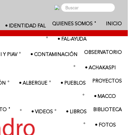
QUIENES SOMOS
INICIO
• IDENTIDAD FAL
• FAL-AYUDA
OBSERVATORIO
 Y PIAV
• CONTAMINACIÓN
• ACHAKASPI
PROYECTOS
ÓN
• ALBERGUE
• PUEBLOS
• MACCO
TO
BIBLIOTECA
• VIDEOS
• LIBROS
• FOTOS