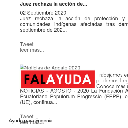
Juez rechaza la acción de...
02 Septiembre 2020
Juez rechaza la acción de protección y
comunidades indígenas afectadas tras d
septiembre de 202...
Tweet
leer más...
Noticias de Agosto 2020
Trabajamos en
podemos lleg
30 Agosto 2020
Conoce mas
NOTICIAS - AGOSTO - 2020 La Fundación Al
Ecuatoriano Populorum Progressio (FEPP), 
(UE), continua...
Tweet
leer más...
Ayuda para Eugenia