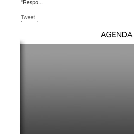
“Respo...
Tweet
leer más...
Solidaridad con Andrés Dur...
22 Marzo 2021
Quito, 20 de marzo de 2021. Solidaridad con f
de Andrés Durazno “Si el Estado no cumpl
grupos...
Tweet
leer más...
Onowoka Ewekadani: El espí...